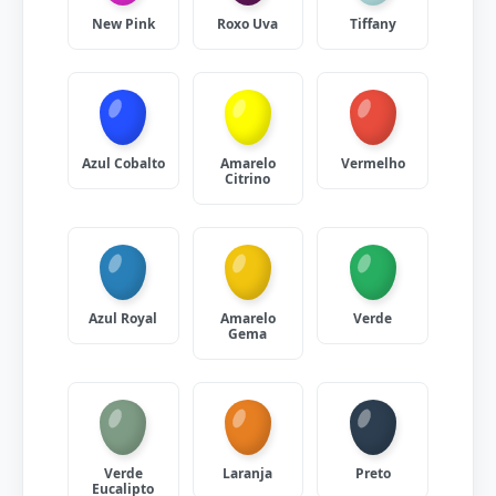
New Pink
Roxo Uva
Tiffany
Azul Cobalto
Amarelo
Vermelho
Citrino
Azul Royal
Amarelo
Verde
Gema
Verde
Laranja
Preto
Eucalipto