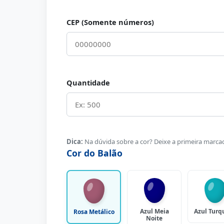
CEP (Somente números)
Quantidade
Dica:
Na dúvida sobre a cor? Deixe a primeira marca
Cor do Balão
Azul Meia
Azul Turq
Rosa Metálico
Noite