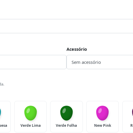
Acessório
da.
uesa
Verde Lima
Verde Folha
New Pink
R