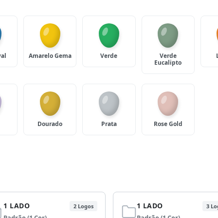
yal
Amarelo Gema
Verde
Verde
Eucalipto
Dourado
Prata
Rose Gold
1 LADO
1 LADO
2 Logos
3 Lo